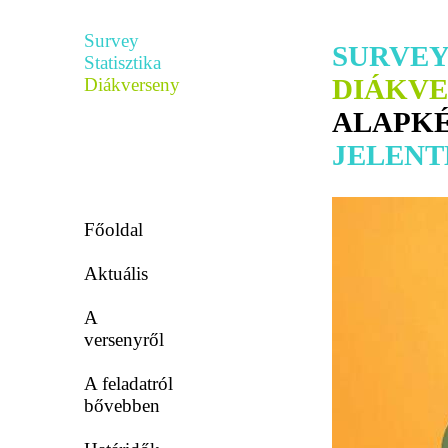
Survey
SURVEY
Statisztika
DIÁKV
Diákverseny
ALAPK
JELENTK
Főoldal
Aktuális
A
versenyről
A feladatról
bővebben